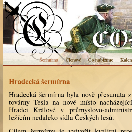
Šermírna
Členové
Co nabízíme
Kalen
Hradecká šermírna
Hradecká šermírna byla nově přesunuta 
továrny Tesla na nové místo nacházejí
Hradci Králové v průmyslovo-administr
ležícím nedaleko sídla Českých lesů.
Cílem šermírny je vytvořit kvalitní pro