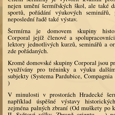
nejen umění šermířských škol, ale také d
sportů, pořádání výukových seminářů,
neposlední řadě také výstav.
Šermírna je domovem skupiny histo
Corporal jejíž členové a spolupracovníc
lektory jednotlivých kurzů, seminářů a or
zde pořádaných.
Kromě domovské skupiny Corporal jsou pr
využívány pro tréninky a výuku další
subjekty (Systema Pardubice, Compagnia
)
V minulosti v prostorách Hradecké šer
například úspěšné výstavy historický
zejména palných zbraní (Od muškety po 
II. Světové války, Zbraně orientu, …) ne