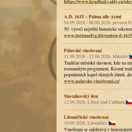
https://www.hradhukvaldy.eu/akc
A.D. 1615 – Palma alle Armi
04.09.2026 - 06.09.2026, pevnost 
50. výročí největší historické rekonst
www.turismofvg.it/events/a-d-161
Pálavské vinobraní
11.09.2026 - 12.09.2026, Mikulov
Tradiční městská slavnost, kde na mi
rozmanitým programem. Kromě tradiční
populárních kapel různých žánrů, d
www.palavske-vinobrani.cz/
Slavníkovský den
12.09.2026, Libice nad Cidlinou
Litoměřické vinobraní
19.09.2026, Litoměřice
Vinobraní se odehrává v historickém 