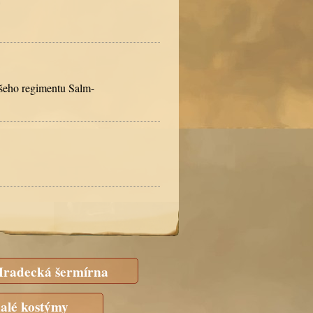
ašeho regimentu Salm-
radecká šermírna
alé kostýmy