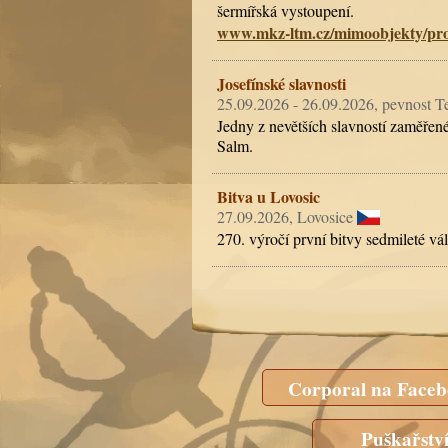
šermířská vystoupení.
www.mkz-ltm.cz/mimoobjekty/pro
Josefínské slavnosti
25.09.2026 - 26.09.2026, pevnost T
Jedny z nevětších slavností zaměřen
Salm.
Bitva u Lovosic
27.09.2026, Lovosice
270. výročí první bitvy sedmileté vá
Corporal na Face
Puškařstv