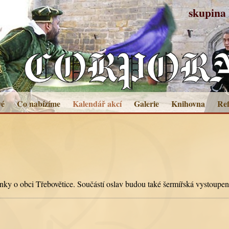
skupina 
vé
Co nabízíme
Kalendář akcí
Galerie
Knihovna
Ref
nky o obci Třebovětice. Součástí oslav budou také šermířská vystoupení