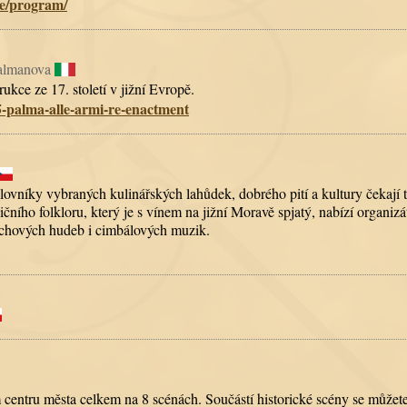
e/program/
Palmanova
rukce ze 17. století v jižní Evropě.
5-palma-alle-armi-re-enactment
lovníky vybraných kulinářských lahůdek, dobrého pití a kultury čekají t
ho folkloru, který je s vínem na jižní Moravě spjatý, nabízí organizá
echových hudeb i cimbálových muzik.
centru města celkem na 8 scénách. Součástí historické scény se můžete t