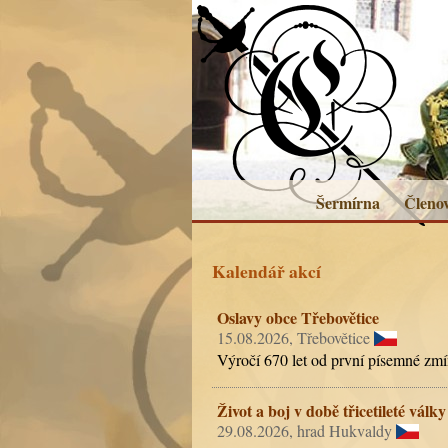
Šermírna
Členo
Kalendář akcí
Oslavy obce Třebovětice
15.08.2026, Třebovětice
Výročí 670 let od první písemné zmí
Život a boj v době třicetileté války
29.08.2026, hrad Hukvaldy