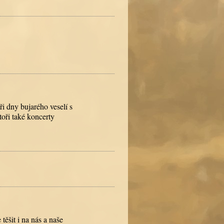
ři dny bujarého veselí s
toři také koncerty
ěšit i na nás a naše