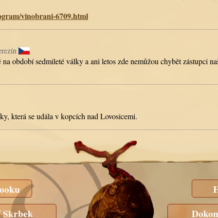
gram/vinobrani-6709.html
erezín
é na období sedmileté války a ani letos zde nemůžou chybět zástupci n
lky, která se udála v kopcích nad Lovosicemi.
booku
H
í Skrbek
Dokon